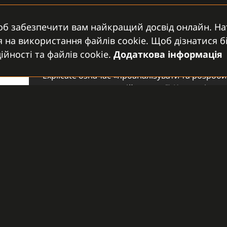
об забезпечити вам найкращий досвід онлайн. Н
EXPLICATE
на використання файлів cookie. Щоб дізнатися б
GAMANET NETHERLAND
йності та файлів cookie.
Додаткова інформація
Explicate означає «проаналізувати та розроби
основних компетенцій компанії. Компанія пре
бренди безпеки, які заслуговують на ширшу а
ЧИТАТИ ДАЛІ
ENGESEGUR