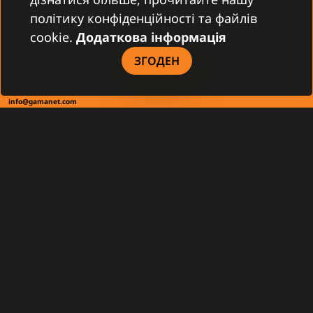
політику конфіденційності та файлів
cookie.
Додаткова інформація
КОНТАКТНА ІНФОРМАЦІЯ
ЗГОДЕН
Gamanet Corp. s.r.o.
Zátišie 12
831 03 Bratislava, Slovakia
info@gamanet.com
+421 2 4463 7244
ПОДАТКОВА ІНФОРМАЦІЯ
Gamanet Middle East FZ-LLC
Building 07, Dubai Outsource City
Dubai, United Arab Emirates
infoME@gamanet.com
+ 971 501 276 366
ПОДАТКОВА ІНФОРМАЦІЯ