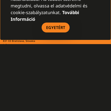
megtudni, olvassa el adatvédelmi és
cookie-szabályzatunkat.
További
Információ
KAPCSOLAT
EGYETÉRT
Gamanet Corp. s.r.o.
Zátišie 12
831 03 Bratislava, Slovakia
info@gamanet.com
+421 2 4463 7244
ADÓZÁSI INFÓ
Gamanet Middle East FZ-LLC
Building 07, Dubai Outsource City
Dubai, United Arab Emirates
infoME@gamanet.com
+ 971 501 276 366
ADÓZÁSI INFÓ