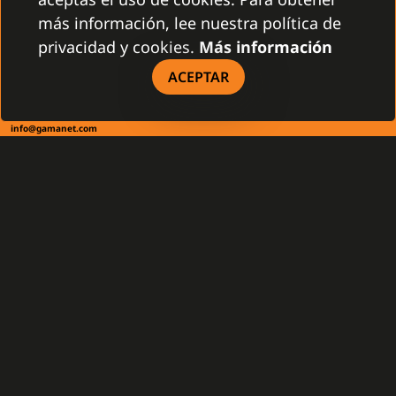
más información, lee nuestra política de
privacidad y cookies.
Más información
CONTACTO
ACEPTAR
Gamanet Corp. s.r.o.
Zátišie 12
83103 Bratislava, Eslovaquia
info@gamanet.com
+421 2 4463 7244
INFORMACIÓN FISCAL
Gamanet Middle East FZ-LLC
Building 07, Dubai Outsource City
Dubai, United Arab Emirates
infoME@gamanet.com
+ 971 501 276 366
INFORMACIÓN FISCAL