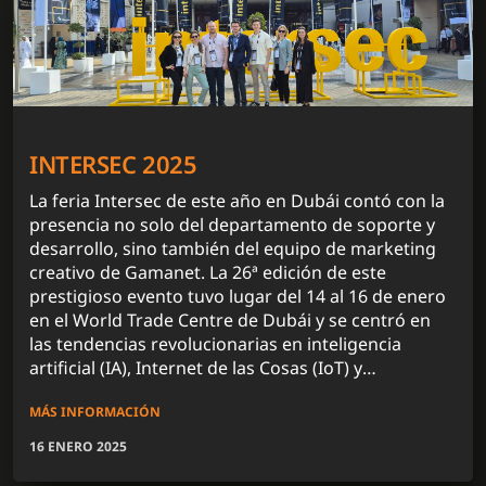
INTERSEC 2025
La feria Intersec de este año en Dubái contó con la
presencia no solo del departamento de soporte y
desarrollo, sino también del equipo de marketing
creativo de Gamanet. La 26ª edición de este
prestigioso evento tuvo lugar del 14 al 16 de enero
en el World Trade Centre de Dubái y se centró en
las tendencias revolucionarias en inteligencia
artificial (IA), Internet de las Cosas (IoT) y
blockchain, que están influyendo de forma
MÁS INFORMACIÓN
fundamental en el mercado de las tecnologías de
seguridad.
16 ENERO 2025