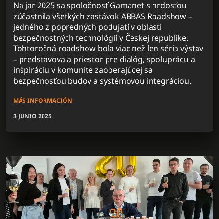
Na jar 2025 sa spoločnosť Gamanet s hrdosťou
zúčastnila všetkých zastávok ABBAS Roadshow –
jedného z popredných podujatí v oblasti
bezpečnostných technológií v Českej republike.
Tohtoročná roadshow bola viac než len séria výstav
– predstavovala priestor pre dialóg, spoluprácu a
inšpiráciu v komunite zaoberajúcej sa
bezpečnosťou budov a systémovou integráciou.
MÁS INFORMACIÓN
3 JUNIO 2025