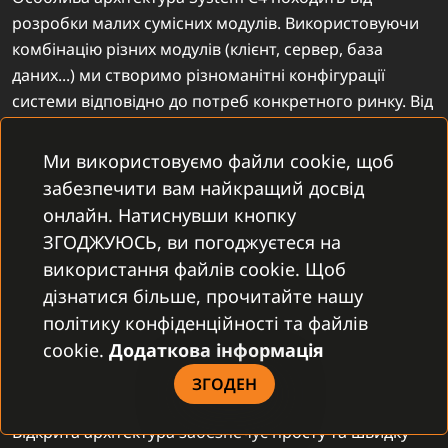
розробки малих сумісних модулів. Використовуючи
комбінацію різних модулів (клієнт, сервер, база
даних...) ми створимо різноманітні конфігурації
системи відповідно до потреб конкретного ринку. Від
основ до складного, великі та складні рішення. Всі
модулі System C4 підключаються через Simple Client.
Ми використовуємо файли cookie, щоб
Він є основою для розробки модулів і забезпечує
забезпечити вам найкращий досвід
доступ додатків до віддалених даних C4 з будь-якої
онлайн. Натиснувши кнопку
платформи.
ЗГОДЖУЮСЬ, ви погоджуєтеся на
використання файлів cookie. Щоб
дізнатися більше, прочитайте нашу
політику конфіденційності та файлів
cookie.
Додаткова інформація
ВІДКРИТА АРХІТЕКТУРА
ЗГОДЕН
Відкрита архітектура забезпечує просту та швидку