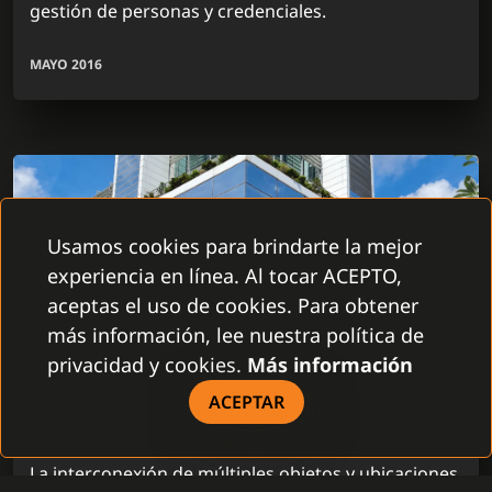
gestión de personas y credenciales.
MAYO 2016
Usamos cookies para brindarte la mejor
experiencia en línea. Al tocar ACEPTO,
aceptas el uso de cookies. Para obtener
más información, lee nuestra política de
privacidad y cookies.
Más información
República Checa, Praga
ACEPTAR
PRODUCTOR DE ELECTRICIDAD ČEZ,
A.S
La interconexión de múltiples objetos y ubicaciones