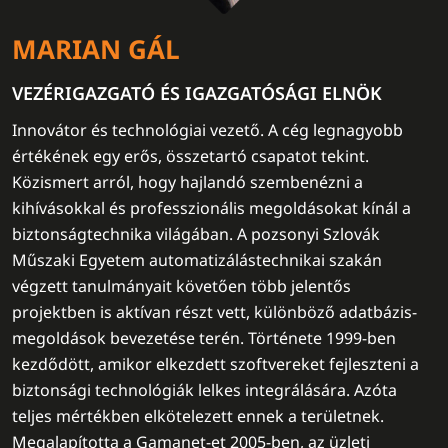
MARIAN GÁL
VEZÉRIGAZGATÓ ÉS IGAZGATÓSÁGI ELNÖK
Innovátor és technológiai vezető. A cég legnagyobb
értékének egy erős, összetartó csapatot tekint.
Közismert arról, hogy hajlandó szembenézni a
kihívásokkal és professzionális megoldásokat kínál a
biztonságtechnika világában. A pozsonyi Szlovák
Műszaki Egyetem automatizálástechnikai szakán
végzett tanulmányait követően több jelentős
projektben is aktívan részt vett, különböző adatbázis-
megoldások bevezetése terén. Története 1999-ben
kezdődött, amikor elkezdett szoftvereket fejleszteni a
biztonsági technológiák lelkes integrálására. Azóta
teljes mértékben elkötelezett ennek a területnek.
Megalapította a Gamanet-et 2005-ben, az üzleti