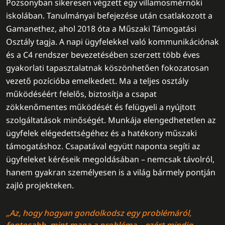
Pozsonyban sikeresen végzett egy villamosmérnöki
iskolában. Tanulmányai befejezése után csatlakozott a
Gamanethez, ahol 2018 óta a Műszaki Támogatási
Osztály tagja. A napi ügyfelekkel való kommunikációnak
és a C4 rendszer bevezetésében szerzett több éves
gyakorlati tapasztalatnak köszönhetően fokozatosan
vezető pozícióba emelkedett. Ma a teljes osztály
működéséért felelős, biztosítja a csapat
zökkenőmentes működését és felügyeli a nyújtott
szolgáltatások minőségét. Munkája elengedhetetlen az
ügyfelek elégedettségéhez és a hatékony műszaki
támogatáshoz. Csapatával együtt naponta segíti az
ügyfeleket kéréseik megoldásában – nemcsak távolról,
hanem gyakran személyesen is a világ bármely pontján
zajló projekteken.
„Az, hogy hogyan gondolkodsz egy problémáról,