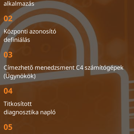
alkalmazás
02
Központi azonosító
definiálás
03
Címezhető menedzsment C4 számítógépek
(Ügynökök)
04
Titkosított
diagnosztika napló
05