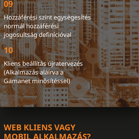
09
Hozzáférési szint egységesítés
normál hozzáférési
jogosultság definícióval
10
Kliens beállítás újratervezés
(Alkalmazás aláírva a
Gamanet minősítéssel)
WEB KLIENS VAGY
MOBIL ALKALMAZÁS?