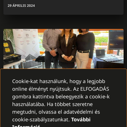
29 ÁPRILIS 2024
Cookie-kat használunk, hogy a legjobb
A C4 RENDSZER BEMUTATKOZÁSA AZ
online élményt nyújtsuk. Az ELFOGADÁS
ABBAS ROAD SHOW 2024-EN
gombra kattintva beleegyezik a cookie-k
A 2024. április 9-től 18-ig tartó időszak az Abbas
használatába. Ha többet szeretne
Road Show 2024 rendezvényhez tartozott, amit a C4
megtudni, olvassa el adatvédelmi és
Rendszer új generációjával sem hagyhattunk ki.
cookie-szabályzatunkat.
További
Régi üzleti partnerünk, az Abbas, minden évben