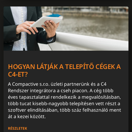
HOGYAN LÁTJÁK A TELEPÍTŐ CÉGEK A
C4-ET?
A Compactive s.r.o. üzleti partnerünk és a C4
Rendszer integrátora a cseh piacon. A cég több
éves tapasztalattal rendelkezik a megvalósításban,
több tucat kisebb-nagyobb telepítésen vett részt a
szoftver elindításában, több száz felhasználó ment
át a kezei között.
RÉSZLETEK