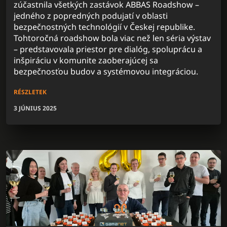
zúčastnila všetkých zastávok ABBAS Roadshow –
jedného z popredných podujatí v oblasti
bezpečnostných technológií v Českej republike.
Tohtoročná roadshow bola viac než len séria výstav
– predstavovala priestor pre dialóg, spoluprácu a
inšpiráciu v komunite zaoberajúcej sa
bezpečnosťou budov a systémovou integráciou.
RÉSZLETEK
3 JÚNIUS 2025